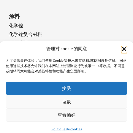
Navigation
Français
涂料
化学镍
化学镍复合材料
电解处理
管理对 cookie 的同意
机械预处理
指南
为了提供最佳体验，我们使用 Cookie 等技术来存储和/或访问设备信息。 同意
使用这些技术将允许我们在本网站上处理浏览行为或唯一 ID 等数据。 不同意
或撤销同意可能会对某些特性和功能产生负面影响。
接受
©1956-2023 保留所有权利
垃圾
English
(
英语
)
Français
(
法语
)
简体中文
查看偏好
Deutsch
(
德语
)
Italiano
(
意大利语
)
Politique de cookies